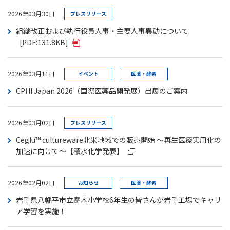
2026年03月30日
プレスリリース
組織改正および執行役員人事・主要人事異動について
[PDF:131.8KB]
2026年03月11日
イベント
医薬・酵素
CPHI Japan 2026（国際医薬品開発展）出展のご案内
2026年03月02日
プレスリリース
Ceglu™ cultureware北米地域での販売開始 ～再生医療実用化の
加速に向けて～【積水化学発表】
2026年02月02日
お知らせ
医薬・酵素
岩手県八幡平市立寄木小学校6年生の皆さんが岩手工場でキャリ
ア学習を実施！